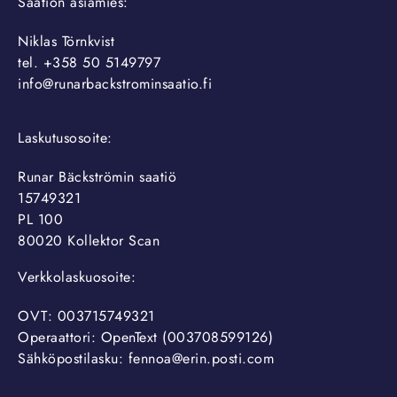
Säätiön asiamies:
Niklas Törnkvist
tel. +358 50 5149797
info@runarbackstrominsaatio.fi
Laskutusosoite:
Runar Bäckströmin saatiö
15749321
PL 100
80020 Kollektor Scan
Verkkolaskuosoite:
OVT: 003715749321
Operaattori: OpenText (003708599126)
Sähköpostilasku: fennoa@erin.posti.com