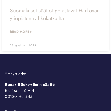
Suomalaiset säätiöt pelastavat Harkovan
yliopiston sähkökatkoilta
READ MORE »
28 syyskuun, 2025
Yhteystiedot:
Runar Bäckströmin säätiö
Eteläranta 6 A 4
00130 Helsinki