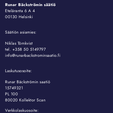
Runar Bäckströmin säätiö
Eteläranta 6 A 4
00130 Helsinki
Säätiön asiamies:
Niklas Törnkvist
tel. +358 50 5149797
info@runarbackstrominsaatio.fi
Laskutusosoite:
Runar Bäckströmin saatiö
15749321
PL 100
80020 Kollektor Scan
Verkkolaskuosoite: