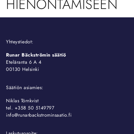
HIENONTAMISEEN
Yhteystiedot:
Runar Bäckströmin säätiö
Eteläranta 6 A 4
00130 Helsinki
Säätiön asiamies:
Niklas Törnkvist
tel. +358 50 5149797
info@runarbackstrominsaatio.fi
Laskutusosoite: