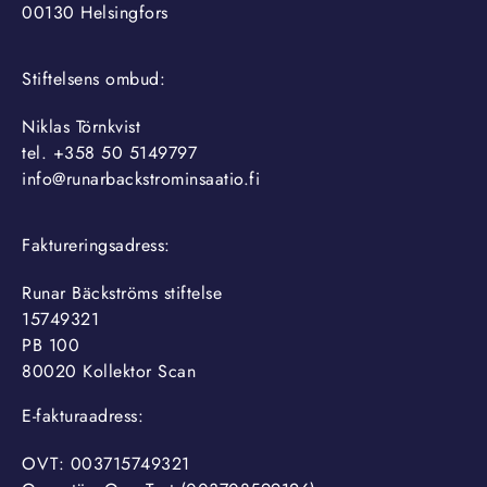
00130 Helsingfors
Stiftelsens ombud:
Niklas Törnkvist
tel. +358 50 5149797
info@runarbackstrominsaatio.fi
Faktureringsadress:
Runar Bäckströms stiftelse
15749321
PB 100
80020 Kollektor Scan
E-fakturaadress:
OVT: 003715749321