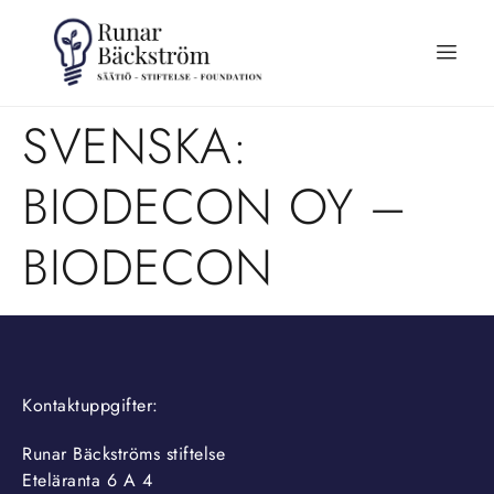
SVENSKA:
BIODECON OY –
BIODECON
Kontaktuppgifter:
Runar Bäckströms stiftelse
Eteläranta 6 A 4