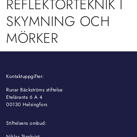
REFLEKTORTEKNIK I
SKYMNING OCH
MÖRKER
Kontaktuppgifter:
Runar Bäckströms stiftelse
Eteläranta 6 A 4
00130 Helsingfors
Stiftelsens ombud:
Niklas Törnkvist