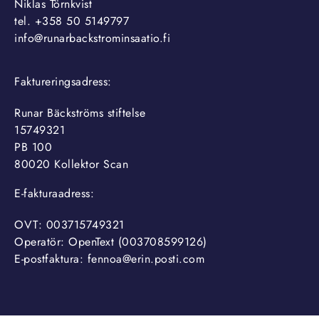
Niklas Törnkvist
tel. +358 50 5149797
info@runarbackstrominsaatio.fi
Faktureringsadress:
Runar Bäckströms stiftelse
15749321
PB 100
80020 Kollektor Scan
E-fakturaadress:
OVT: 003715749321
Operatör: OpenText (003708599126)
E-postfaktura: fennoa@erin.posti.com