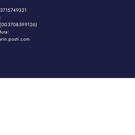
3715749321
:
t(003708599126)
tura:
rin.posti.com