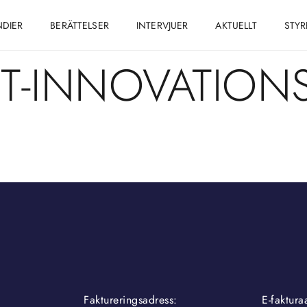
NDIER
BERÄTTELSER
INTERVJUER
AKTUELLT
STYR
RT-INNOVATION
Faktureringsadress:
E-faktura