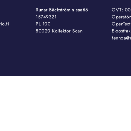
Runar Bäckströmin saatiö
OVT: 00
15749321
Operatör
io.fi
PL 100
OpenTex
80020 Kollektor Scan
E-postfak
fennoa@e