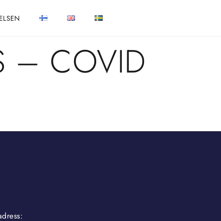
ELSEN
S – COVID
adress: