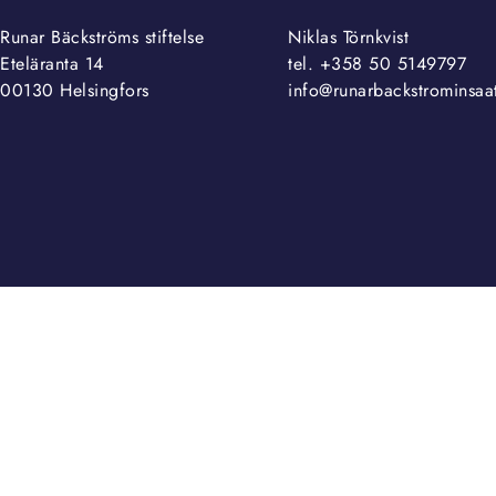
Runar Bäckströms stiftelse
Niklas Törnkvist
Eteläranta 14
tel. +358 50 5149797
00130 Helsingfors
info@runarbackstrominsaat